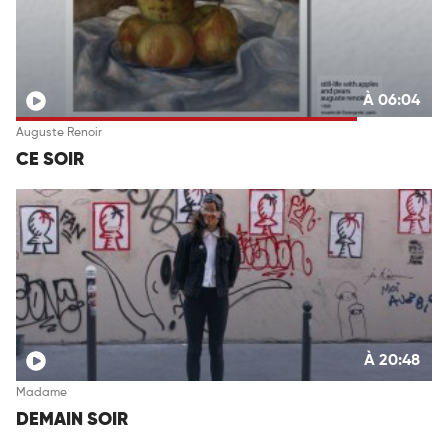
À 06:04
Auguste Renoir
CE SOIR
À 20:48
Madame
DEMAIN SOIR