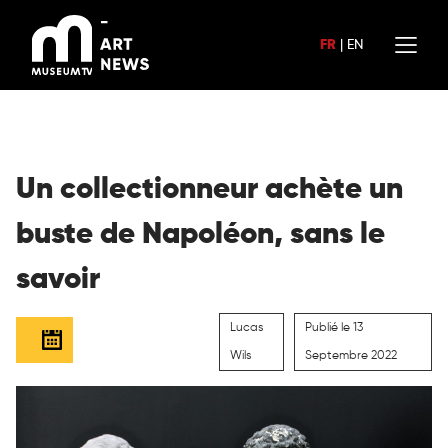
Aller
au
FR
|
EN
contenu
Un collectionneur achète un
buste de Napoléon, sans le
savoir
Lucas
Publié le 13
Wils
Septembre 2022