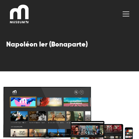
Aller
au
contenu
Napoléon Ier (Bonaparte)