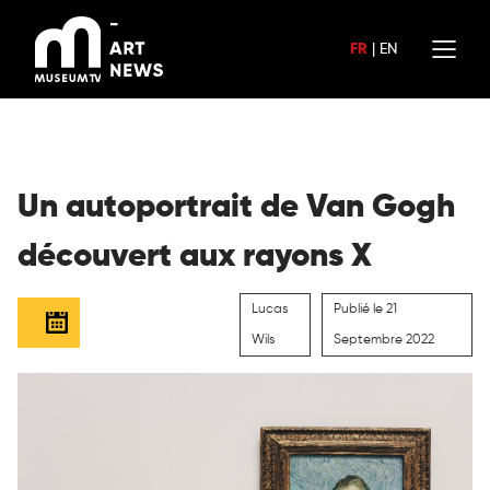
Aller
au
FR
|
EN
contenu
Un autoportrait de Van Gogh
découvert aux rayons X
Lucas
Publié le 21
Wils
Septembre 2022