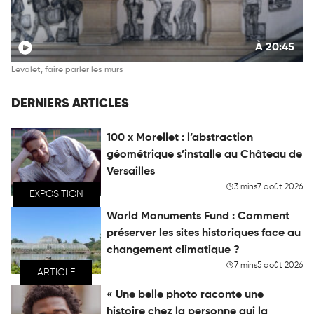
À 20:45
Levalet, faire parler les murs
DERNIERS ARTICLES
100 x Morellet : l’abstraction
géométrique s’installe au Château de
Versailles
3 mins
7 août 2026
EXPOSITION
World Monuments Fund : Comment
préserver les sites historiques face au
changement climatique ?
7 mins
5 août 2026
ARTICLE
« Une belle photo raconte une
histoire chez la personne qui la