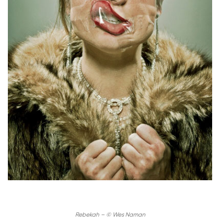
Rebekah – © Wes Naman