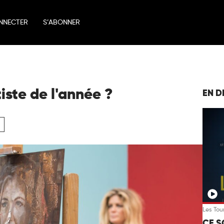
NNECTER
S’ABONNER
tiste de l'année ?
EN D
Les Tou
CE S