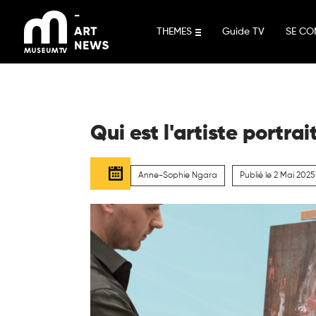
Aller
au
THEMES
Guide TV
SE CO
contenu
Qui est l'artiste portrai
Anne-Sophie Ngara
Publié le 2 Mai 2025