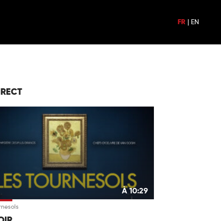
FR
|
EN
IRECT
À 10:29
rnesols
OIR