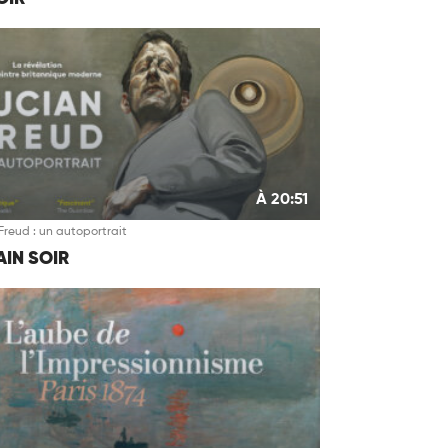
À 20:51
Freud : un autoportrait
IN SOIR