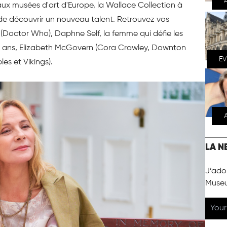
aux musées d'art d'Europe, la Wallace Collection à
 de découvrir un nouveau talent. Retrouvez vos
(Doctor Who), Daphne Self, la femme qui défie les
 ans, Elizabeth McGovern (Cora Crawley, Downton
E
es et Vikings).
LA N
J’ador
Muse