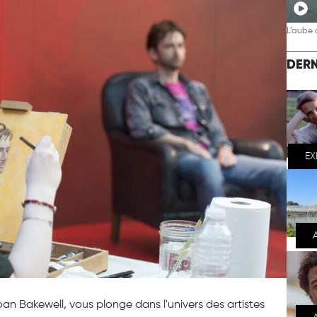
L’aube 
DERN
EX
oan Bakewell, vous plonge dans l'univers des artistes