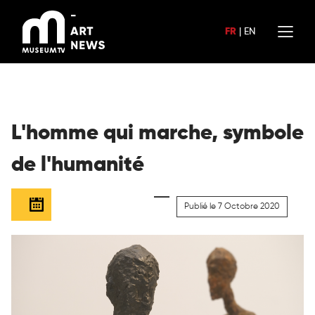
Aller
au
FR
|
EN
contenu
L'homme qui marche, symbole
de l'humanité
Publié le 7 Octobre 2020