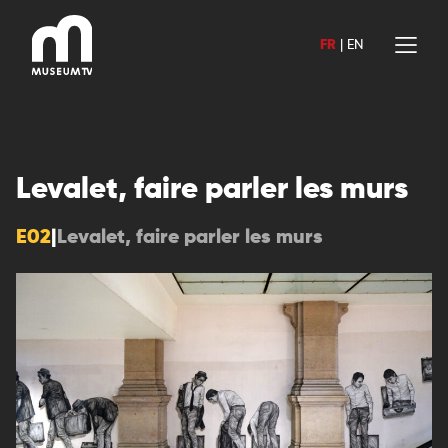
Aller
au
FR
|
EN
contenu
Levalet, faire parler les murs
E02
|
Levalet, faire parler les murs