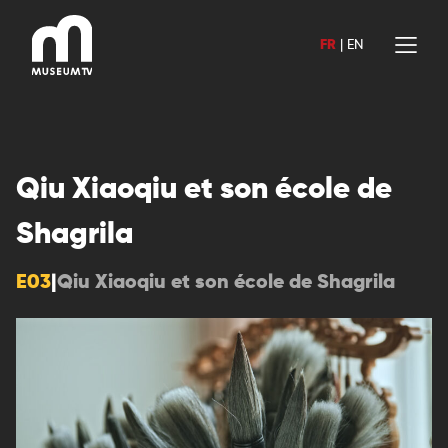
Aller
au
FR
|
EN
contenu
Qiu Xiaoqiu et son école de
Shagrila
E03
|
Qiu Xiaoqiu et son école de Shagrila