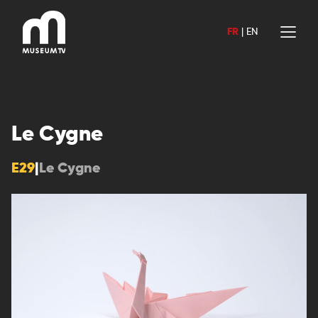
Aller
au
FR
|
EN
contenu
Le Cygne
E29
|
Le Cygne