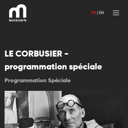
Aller
au
FR
|
EN
contenu
LE CORBUSIER -
programmation spéciale
Programmation Spéciale