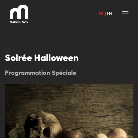
Aller
au
FR
|
EN
contenu
Soirée Halloween
Programmation Spéciale