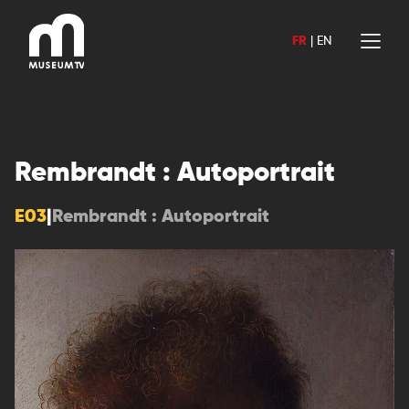
Aller
au
FR
|
EN
contenu
Rembrandt : Autoportrait
E03
|
Rembrandt : Autoportrait