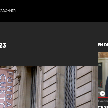
’ABONNER
23
EN D
Alexand
CE S