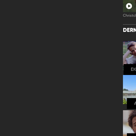
Christc
DERN
EX