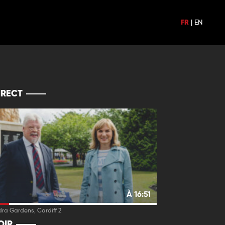
FR
|
EN
IRECT
À 16:51
ra Gardens, Cardiff 2
OIR