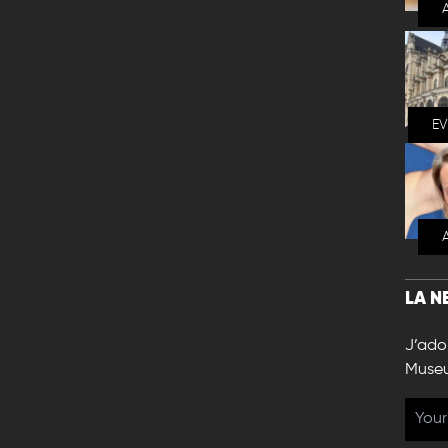
E
LA N
J’ador
Muse