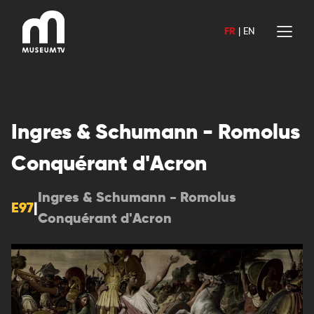
Aller
au
FR
|
EN
contenu
Ingres & Schumann - Romolus
Conquérant d'Acron
Ingres & Schumann - Romolus
E97
|
Conquérant d'Acron