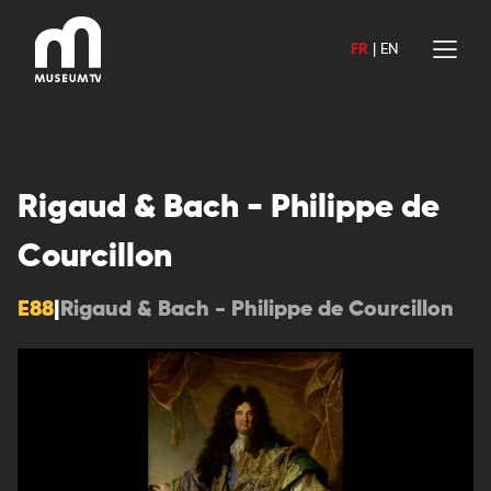
Aller
au
FR
|
EN
contenu
Rigaud & Bach - Philippe de
Courcillon
E88
|
Rigaud & Bach - Philippe de Courcillon