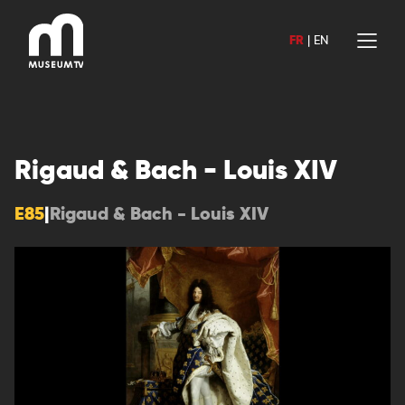
Aller
au
FR
|
EN
contenu
Rigaud & Bach - Louis XIV
E85
|
Rigaud & Bach - Louis XIV