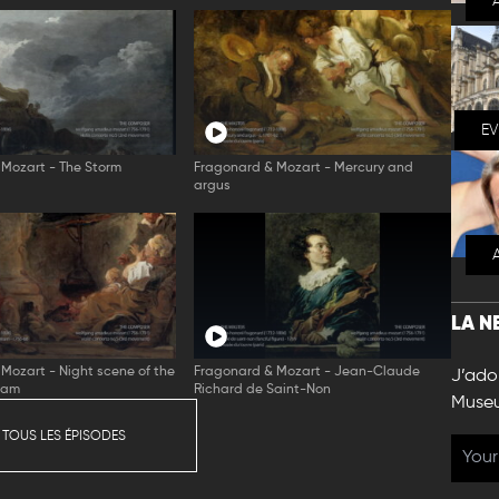
E
Mozart - The Storm
Fragonard & Mozart - Mercury and
argus
LA N
Mozart - Night scene of the
Fragonard & Mozart - Jean-Claude
J’ador
eam
Richard de Saint-Non
Muse
 TOUS LES ÉPISODES