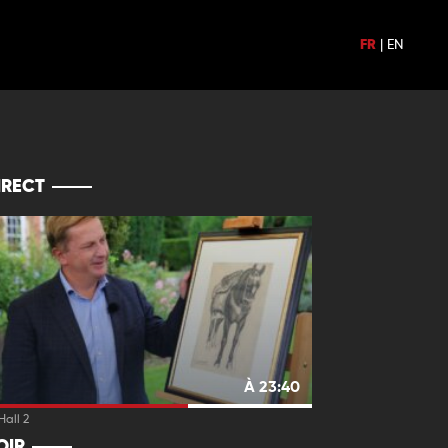
FR
|
EN
IRECT
À 23:40
all 2
OIR