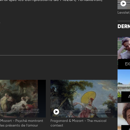
Levalet,
s
DERN
EX
 Mozart - Psyché montrant
Fragonard & Mozart - The musical
 les présents de l'amour
contest