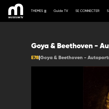
Aller
au
THEMES
Guide TV
SE CONNECTER
S
contenu
Goya & Beethoven - Aut
E78
|
Goya & Beethoven - Autoportr