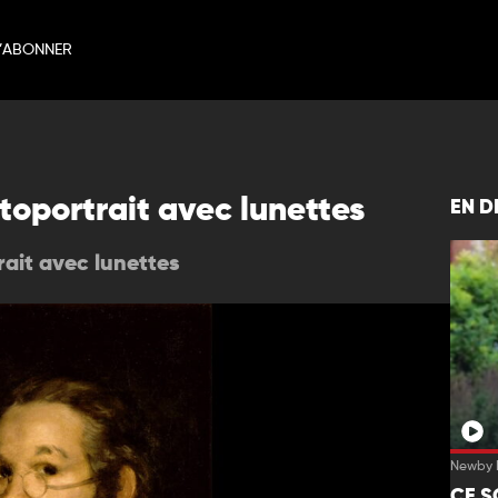
’ABONNER
oportrait avec lunettes
EN D
ait avec lunettes
Newby H
CE S