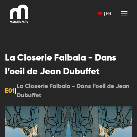
Aller
au
FR
|
EN
contenu
La Closerie Falbala - Dans
l’oeil de Jean Dubuffet
La Closerie Falbala - Dans l’oeil de Jean
E01
|
Dubuffet