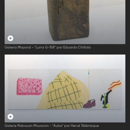
Galeria Mayoral - "Lurra G-158" par Eduardo Chillida
Galerie Rabouan Moussion - "Aube" par Hervé Télémaque