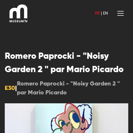
Aller
au
FR
|
EN
contenu
Romero Paprocki - "Noisy
Garden 2 " par Mario Picardo
Romero Paprocki - "Noisy Garden 2 "
E30
|
par Mario Picardo