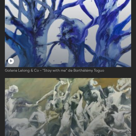
Galerie Lelong & Co - "Stay with me" de Barthélémy Toguo