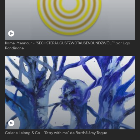
Kamel Mennour - "SECHSTERAUGUSTZWEITAUSENDUNDZWÖLF" par Ugo
Rondinone
Galerie Lelong & Co - "Stay with me" de Barthélémy Toguo