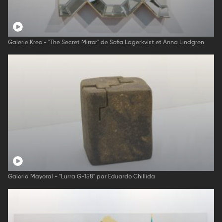
Galerie Kreo - "The Secret Mirror" de Sofia Lagerkvist et Anna Lindgren
Galeria Mayoral - "Lurra G-158" par Eduardo Chillida