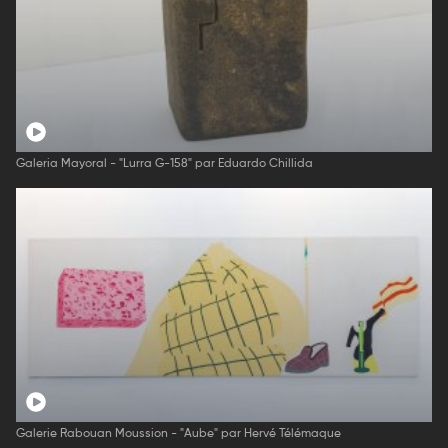
Galeria Mayoral - "Lurra G-158" par Eduardo Chillida
Galerie Rabouan Moussion - "Aube" par Hervé Télémaque