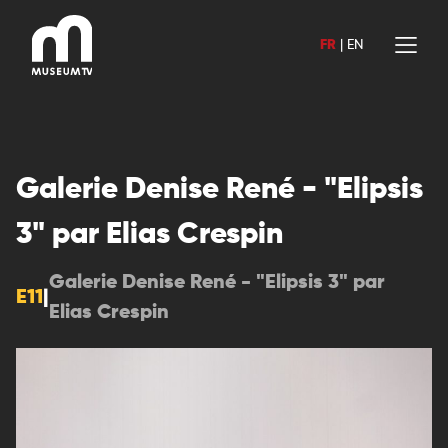
Aller
au
FR
|
EN
contenu
Galerie Denise René - "Elipsis
3" par Elias Crespin
Galerie Denise René - "Elipsis 3" par
E11
|
Elias Crespin