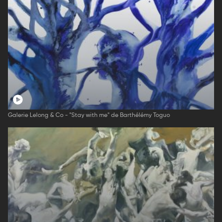
Galerie Lelong & Co - "Stay with me" de Barthélémy Toguo