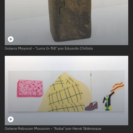
Galeria Mayoral - "Lurra G-158" par Eduardo Chillida
Galerie Rabouan Moussion - "Aube" par Hervé Télémaque