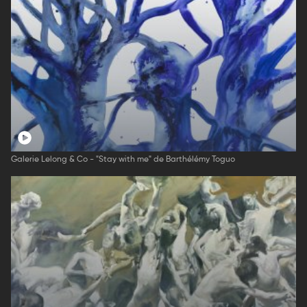
Galerie Lelong & Co - "Stay with me" de Barthélémy Toguo