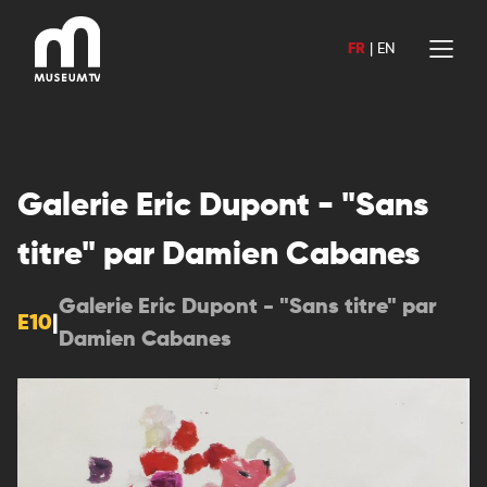
Aller
au
FR
|
EN
contenu
Galerie Eric Dupont - "Sans
titre" par Damien Cabanes
Galerie Eric Dupont - "Sans titre" par
E10
|
Damien Cabanes