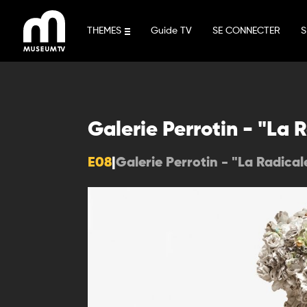
Aller
au
THEMES
Guide TV
SE CONNECTER
S
contenu
Galerie Perrotin - "La
E08
|
Galerie Perrotin - "La Radica