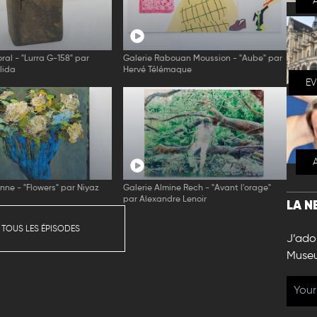
ral - "Lurra G-158" par
Galerie Rabouan Moussion - "Aube" par
lida
Hervé Télémaque
E
enne - "Flowers" par Niyaz
Galerie Almine Rech - "Avant l'orage"
par Alexandre Lenoir
LA N
 TOUS LES ÉPISODES
J’ador
Muse