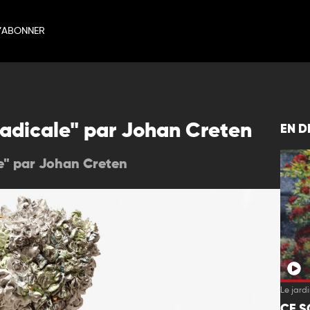
’ABONNER
 Radicale" par Johan Creten
EN D
le" par Johan Creten
Le jard
CE S