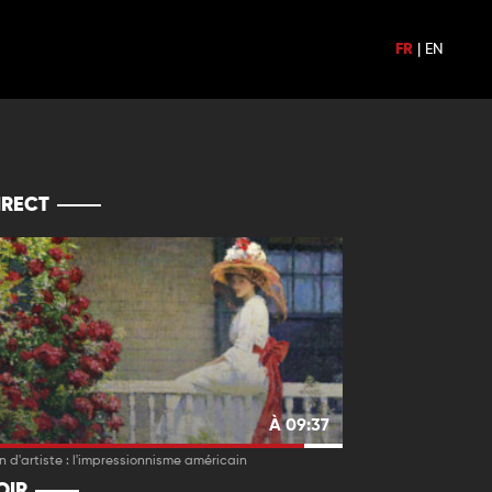
FR
|
EN
IRECT
À 09:37
in d'artiste : l'impressionnisme américain
OIR