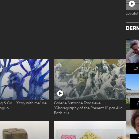
Levalet,
DERN
EX
ng & Co - "Stay with me" de
Galerie Suzanne Tarasieve -
Toguo
"Choregraphy of the Present II" par Alin
Bozbiciu