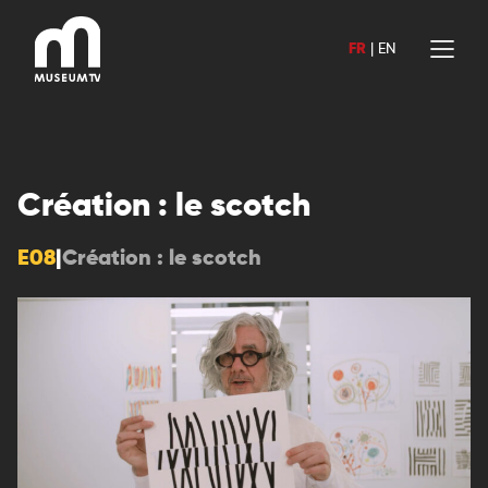
Aller
au
FR
|
EN
contenu
Création : le scotch
E08
|
Création : le scotch