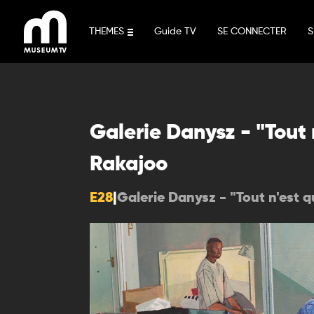
Aller
au
THEMES
Guide TV
SE CONNECTER
S
contenu
Galerie Danysz - "Tout 
Rakajoo
E28
|
Galerie Danysz - "Tout n'est 