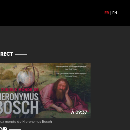
FR
|
EN
IRECT
À 09:37
ieux monde de Hieronymus Bosch
OIR