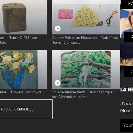
E
ral - "Lurra G-158" par
Galerie Rabouan Moussion - "Aube" par
lida
Hervé Télémaque
LA N
enne - "Flowers" par Niyaz
Galerie Almine Rech - "Avant l'orage"
par Alexandre Lenoir
J’ador
 TOUS LES ÉPISODES
Muse