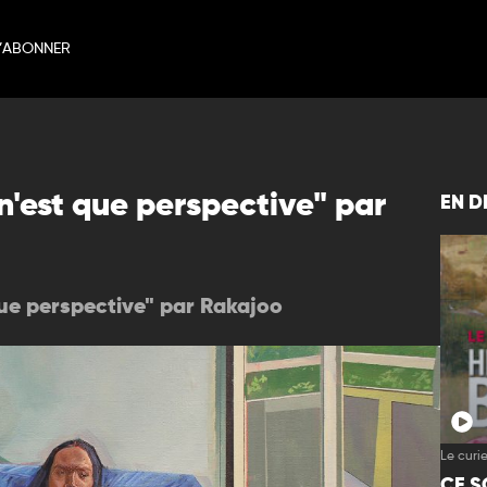
’ABONNER
n'est que perspective" par
EN D
que perspective" par Rakajoo
Le cur
CE S