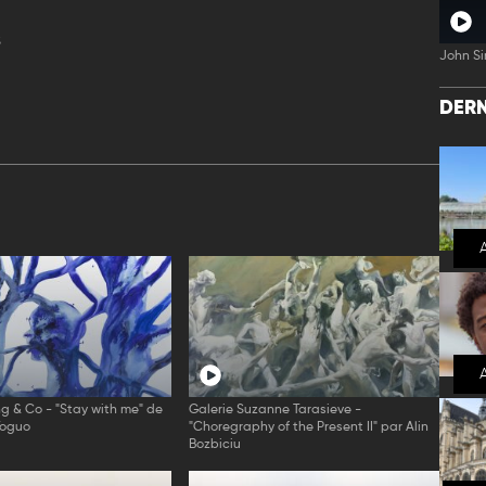
s
John Si
DERN
ng & Co - "Stay with me" de
Galerie Suzanne Tarasieve -
Toguo
"Choregraphy of the Present II" par Alin
Bozbiciu