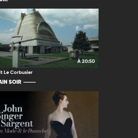
À 20:50
it Le Corbusier
IN SOIR