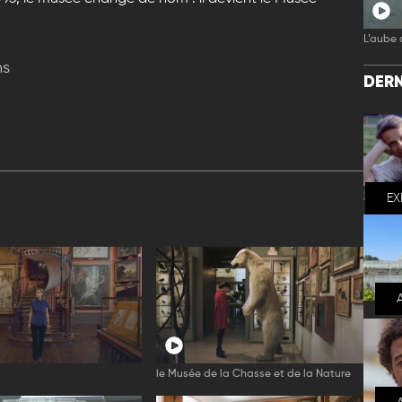
L’aube 
ns
DERN
EX
le Musée de la Chasse et de la Nature