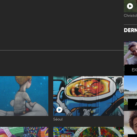
Christc
DERN
EX
Séoul