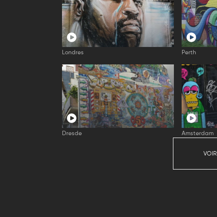
Londres
Perth
Dresde
Amsterdam
VOIR