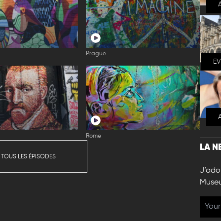
Prague
E
Rome
LA N
 TOUS LES ÉPISODES
J’ador
Muse