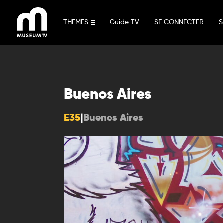
Aller
au
THEMES
Guide TV
SE CONNECTER
S
contenu
Buenos Aires
E35
|
Buenos Aires