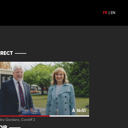
FR
|
EN
IRECT
À 16:51
ra Gardens, Cardiff 2
OIR