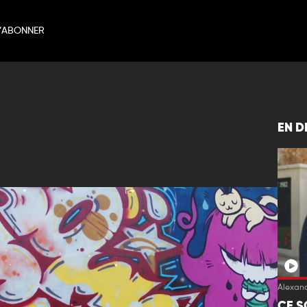
’ABONNER
EN D
Alexand
CE S