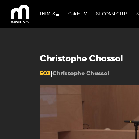
Aller
au
THEMES
Guide TV
SE CONNECTER
S
contenu
Christophe Chassol
E03
|
Christophe Chassol