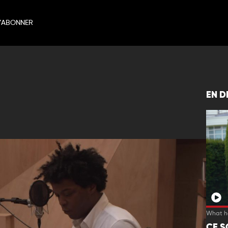
’ABONNER
EN D
What h
CE S