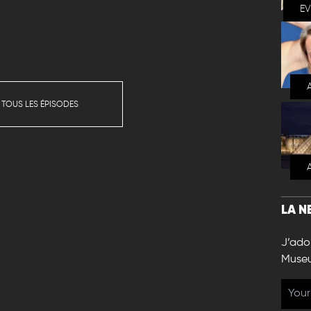
E
 TOUS LES ÉPISODES
LA N
J’ador
Muse