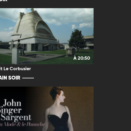
À 20:50
it Le Corbusier
IN SOIR