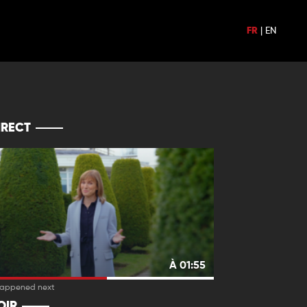
FR
|
EN
IRECT
À 01:55
appened next
OIR