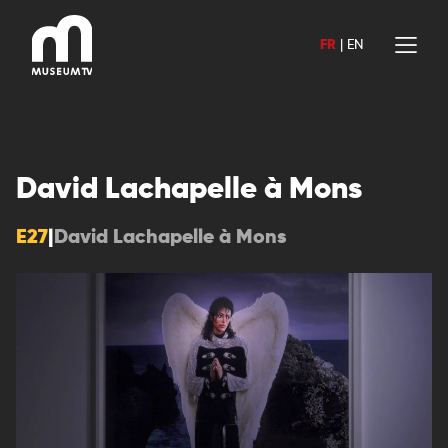
Aller
au
FR
|
EN
contenu
David Lachapelle à Mons
E27
|
David Lachapelle à Mons