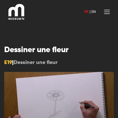
Aller
au
FR
|
EN
contenu
Dessiner une fleur
E19
|
Dessiner une fleur