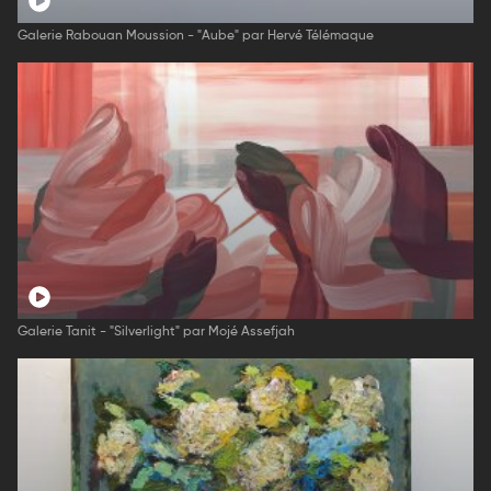
Galerie Rabouan Moussion - "Aube" par Hervé Télémaque
Galerie Tanit - "Silverlight" par Mojé Assefjah