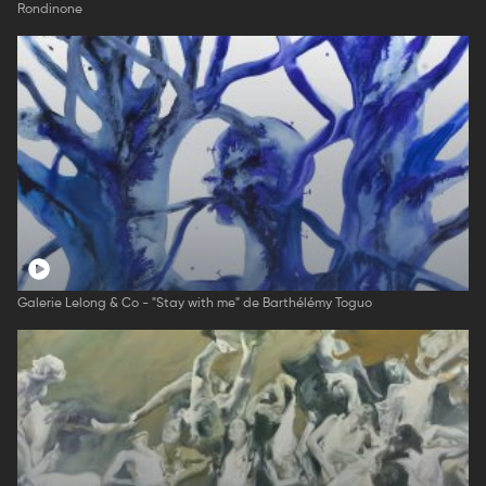
Rondinone
Galerie Lelong & Co - "Stay with me" de Barthélémy Toguo