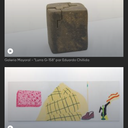
Galeria Mayoral - "Lurra G-158" par Eduardo Chillida