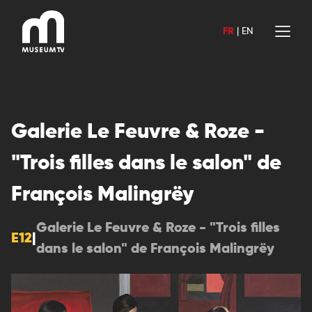
Aller
au
FR
|
EN
contenu
Galerie Le Feuvre & Roze -
"Trois filles dans le salon" de
François Malingrëy
Galerie Le Feuvre & Roze - "Trois filles
E12
|
dans le salon" de François Malingrëy