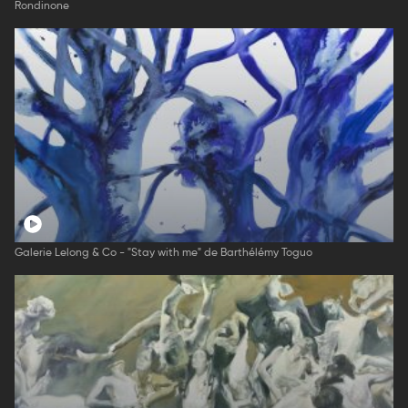
Rondinone
Galerie Lelong & Co - "Stay with me" de Barthélémy Toguo