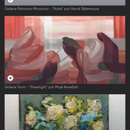
Galerie Rabouan Moussion - "Aube" par Hervé Télémaque
Galerie Tanit - "Silverlight" par Mojé Assefjah