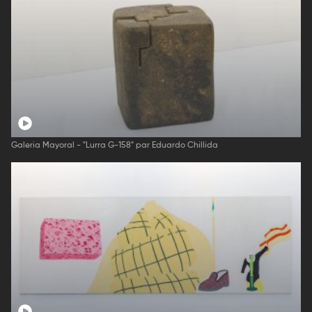
Galeria Mayoral - "Lurra G-158" par Eduardo Chillida