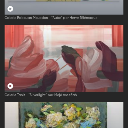
Galerie Rabouan Moussion - "Aube" par Hervé Télémaque
Galerie Tanit - "Silverlight" par Mojé Assefjah