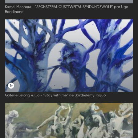
Kamel Mennour - "SECHSTERAUGUSTZWEITAUSENDUNDZWÖLF" par Ugo
Rondinone
Galerie Lelong & Co - "Stay with me" de Barthélémy Toguo