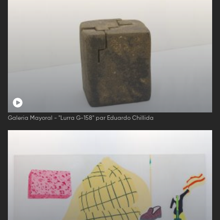
Galeria Mayoral - "Lurra G-158" par Eduardo Chillida