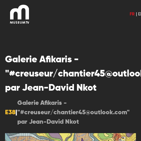
Aller
au
FR
|
E
contenu
Galerie Afikaris -
"#creuseur/chantier45@outloo
par Jean-David Nkot
Galerie Afikaris -
E38
|
"#creuseur/chantier45@outlook.com"
par Jean-David Nkot