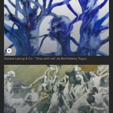
Galerie Lelong & Co - "Stay with me" de Barthélémy Toguo