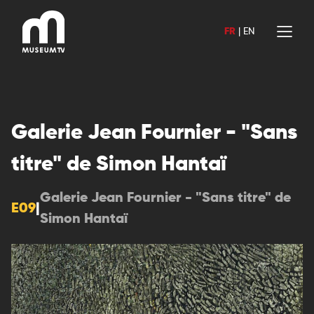
Aller
au
FR
|
EN
contenu
Galerie Jean Fournier - "Sans
titre" de Simon Hantaï
Galerie Jean Fournier - "Sans titre" de
E09
|
Simon Hantaï