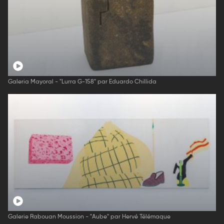
Galeria Mayoral - "Lurra G-158" par Eduardo Chillida
Galerie Rabouan Moussion - "Aube" par Hervé Télémaque