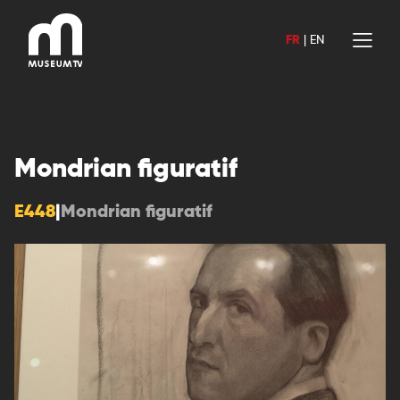
Aller
au
FR
|
EN
contenu
Mondrian figuratif
E448
|
Mondrian figuratif