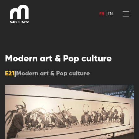
Aller
au
FR
|
EN
contenu
Modern art & Pop culture
E21
|
Modern art & Pop culture