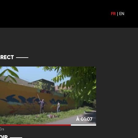
FR
|
EN
IRECT
À 01:07
Ers
OIR