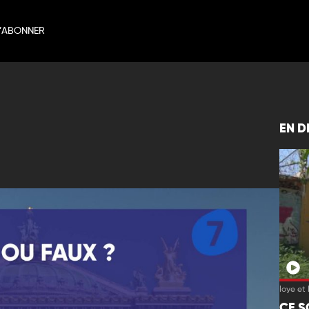
’ABONNER
EN D
Ioye et 
CE S