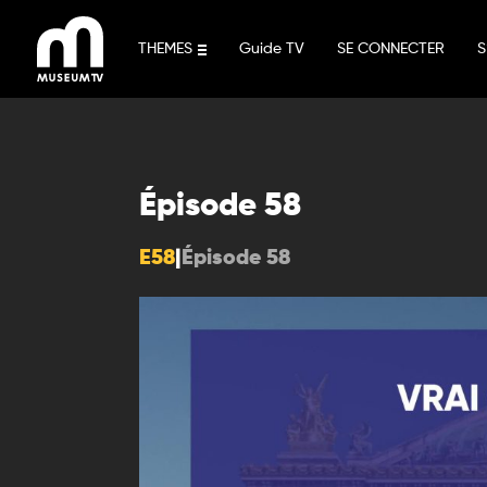
Aller
au
THEMES
Guide TV
SE CONNECTER
S
contenu
Épisode 58
E58
|
Épisode 58