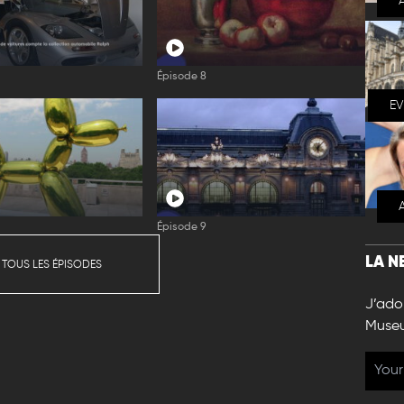
Épisode 8
E
Épisode 9
LA N
 TOUS LES ÉPISODES
J’ador
Muse