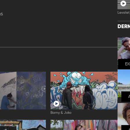
Levalet,
ns
DERN
EX
Barny & Joko