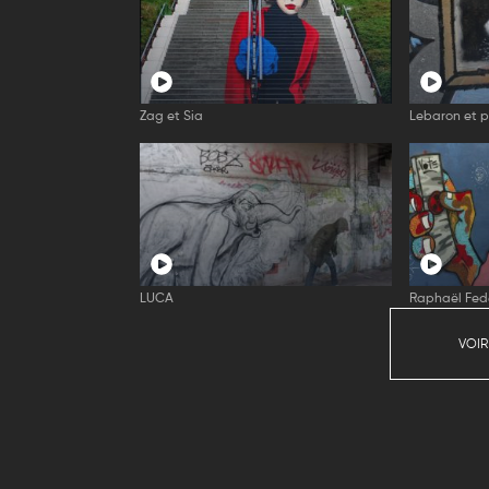
Zag et Sia
Lebaron et p
LUCA
Raphaël Fede
VOIR