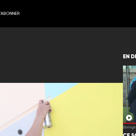
’ABONNER
EN D
Ebringt
CE S