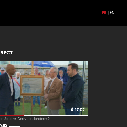
FR
|
EN
IRECT
À 17:02
on Square, Derry Londonderry 2
OIR