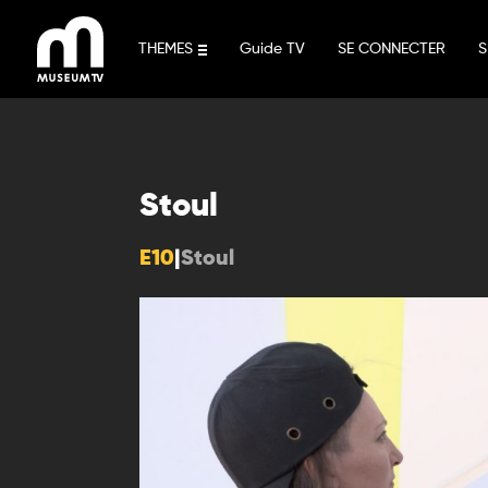
Aller
au
THEMES
Guide TV
SE CONNECTER
S
contenu
Stoul
E10
|
Stoul