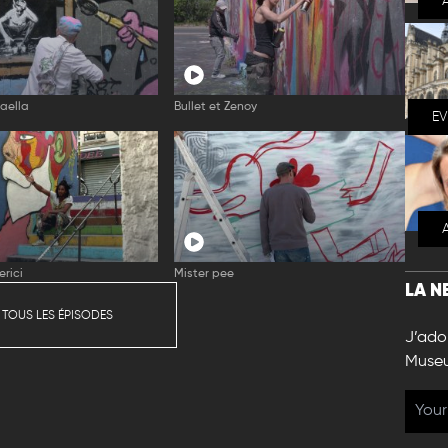
aella
Bullet et Zenoy
E
rici
Mister pee
LA N
 TOUS LES ÉPISODES
J’ador
Muse