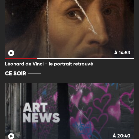
À 14:53
Léonard de Vinci - le portrait retrouvé
CE SOIR
À 20:40