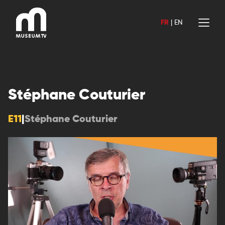
Aller
au
FR
|
EN
contenu
Stéphane Couturier
E11
|
Stéphane Couturier