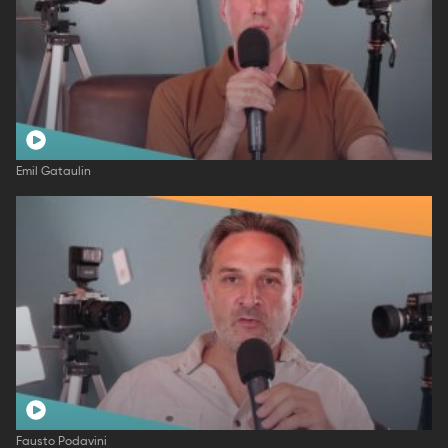
Emil Gataulin
Fausto Podavini