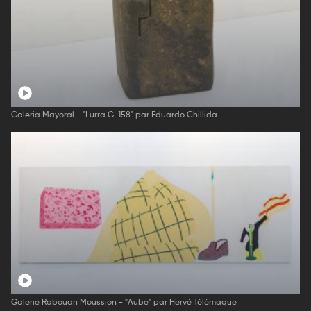
Galeria Mayoral - "Lurra G-158" par Eduardo Chillida
Galerie Rabouan Moussion - "Aube" par Hervé Télémaque