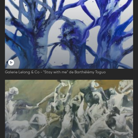
Galerie Lelong & Co - "Stay with me" de Barthélémy Toguo