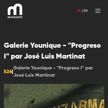
Aller
au
FR
|
EN
contenu
Galerie Younique - "Progreso
I" par José Luis Martinat
Galerie Younique - "Progreso I" par
E26
|
José Luis Martinat