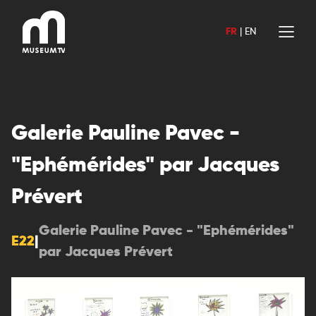
Aller
au
FR
|
EN
contenu
Galerie Pauline Pavec -
"Ephémérides" par Jacques
Prévert
Galerie Pauline Pavec - "Ephémérides"
E22
|
par Jacques Prévert