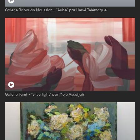
Galerie Rabouan Moussion - "Aube" par Hervé Télémaque
Galerie Tanit - "Silverlight" par Mojé Assefjah