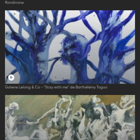
Rondinone
Galerie Lelong & Co - "Stay with me" de Barthélémy Toguo