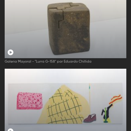
Galeria Mayoral - "Lurra G-158" par Eduardo Chillida