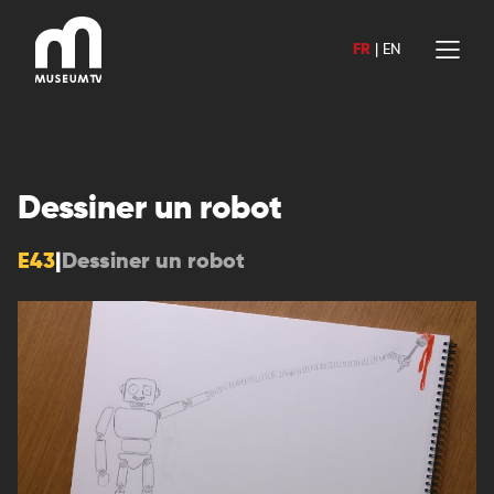
Aller
au
FR
|
EN
contenu
Dessiner un robot
E43
|
Dessiner un robot