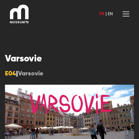
Aller
au
FR
|
EN
contenu
Varsovie
E04
|
Varsovie