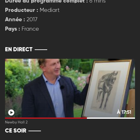
Durée du programme complet :
6 mins
Producteur :
Mediart
Année :
2017
Pays :
France
EN DIRECT
À 17:51
Newby Hall 2
CE SOIR