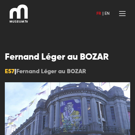
Aller
au
FR
|
EN
contenu
Fernand Léger au BOZAR
E57
|
Fernand Léger au BOZAR