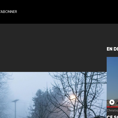
’ABONNER
EN D
Christi
CE S