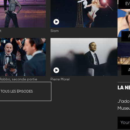
E
t
Slam
abbo, seconde partie
Pierre Morel
LA N
 TOUS LES ÉPISODES
J’ador
Muse