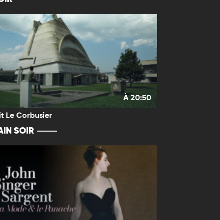
À 20:50
it Le Corbusier
IN SOIR