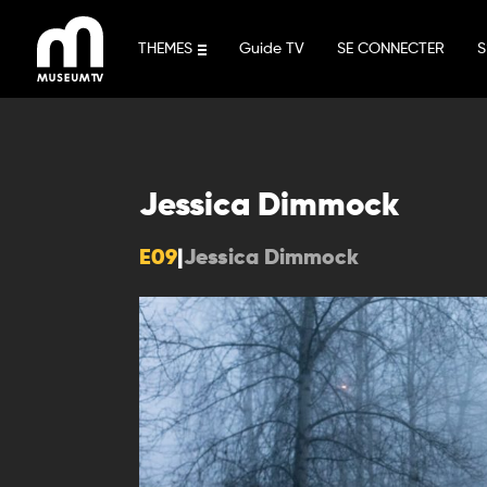
Aller
au
THEMES
Guide TV
SE CONNECTER
S
contenu
Jessica Dimmock
E09
|
Jessica Dimmock