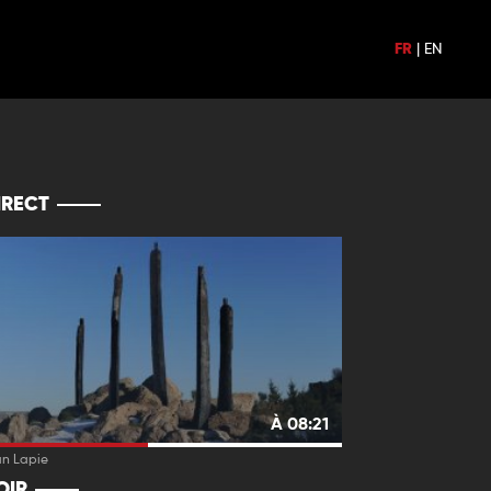
FR
|
EN
IRECT
À 08:21
an Lapie
OIR