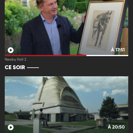
À 17:51
Newby Hall 2
CE SOIR
À 20:50