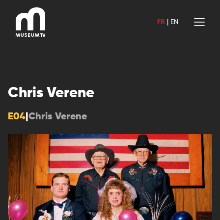
Aller
au
FR
|
EN
contenu
Chris Verene
E04
|
Chris Verene