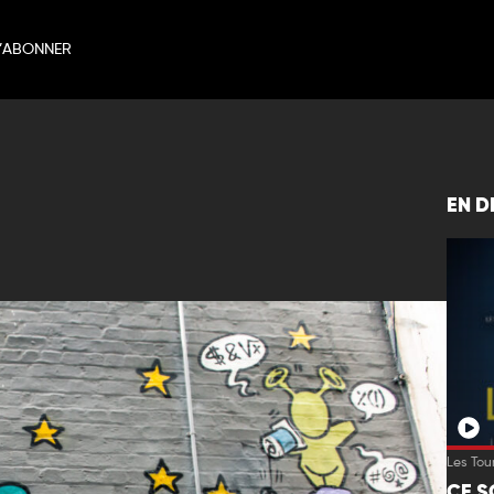
’ABONNER
u
EN D
Les Tou
CE S