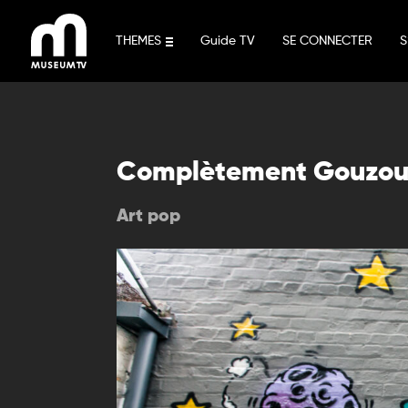
Aller
au
THEMES
Guide TV
SE CONNECTER
S
contenu
Complètement Gouzo
Art pop