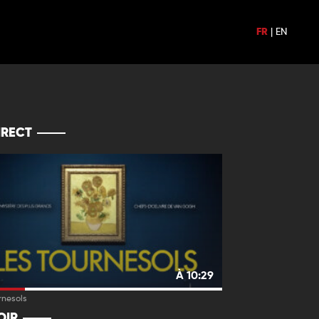
FR
|
EN
IRECT
À 10:29
rnesols
OIR