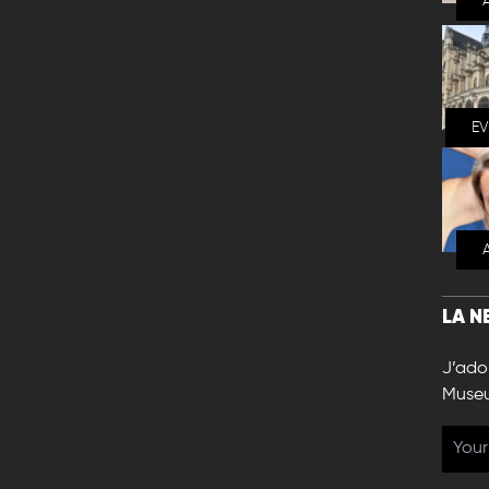
E
LA N
J’ador
Muse