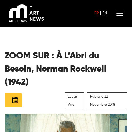
Aller
au
FR
|
EN
contenu
ZOOM SUR : À L’Abri du
Besoin, Norman Rockwell
(1942)
Lucas
Publié le 22
Wils
Novembre 2018